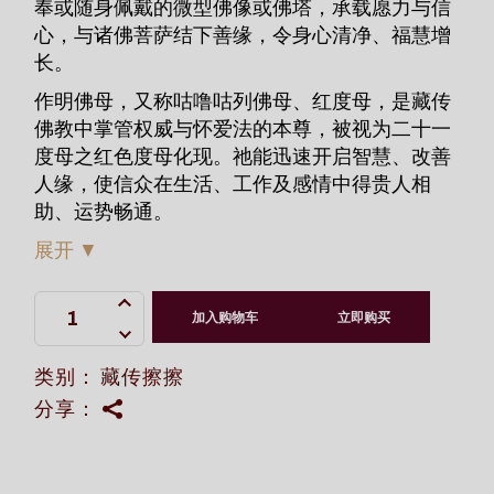
奉或随身佩戴的微型佛像或佛塔，承载愿力与信
心，与诸佛菩萨结下善缘，令身心清净、福慧增
长。
作明佛母，又称咕噜咕列佛母、红度母，是藏传
佛教中掌管权威与怀爱法的本尊，被视为二十一
度母之红色度母化现。祂能迅速开启智慧、改善
人缘，使信众在生活、工作及感情中得贵人相
助、运势畅通。
展开
▼
作明佛母刷金擦擦 quantity
加入购物车
立即购买
类别：
藏传擦擦
分享：