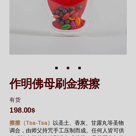
作明佛母刷金擦擦
有货
198.00
$
擦擦（Tsa-Tsa）
以圣土、香灰、甘露丸等圣物
调合，由师父持咒手工压制而成。任何人皆可供