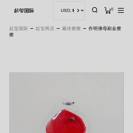
Skip
to
0
起玺国际
the
content
起玺国际
起玺商店
藏传擦擦
作明佛母刷金擦
擦