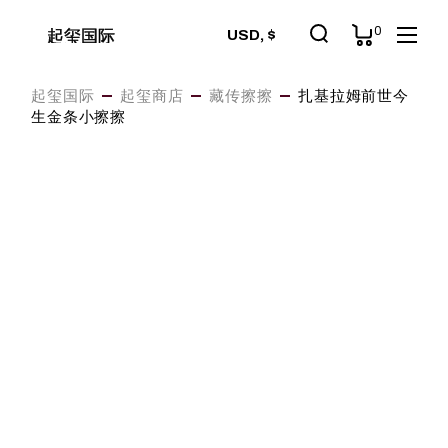
Skip
to
0
起玺国际
USD, $
the
content
起玺国际
起玺商店
藏传擦擦
扎基拉姆前世今
生金条小擦擦