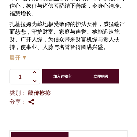
信心，象征与诸佛菩萨结下善缘，令身心清净、
福慧增长。
扎基拉姆为藏地极受敬仰的护法女神，威猛端严
而慈悲，守护财富、家庭与声誉。祂能迅速施
财、广开人缘，为信众带来财富机缘与贵人扶
持，使事业、人脉与名誉皆得圆满兴盛。
展开
▼
扎基拉姆前世今生金条小擦擦 quantity
加入购物车
立即购买
类别：
藏传擦擦
分享：