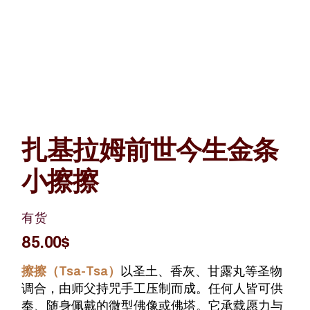
扎基拉姆前世今生金条
小擦擦
有货
85.00
$
擦擦（Tsa-Tsa）
以圣土、香灰、甘露丸等圣物
调合，由师父持咒手工压制而成。任何人皆可供
奉、随身佩戴的微型佛像或佛塔。它承载愿力与