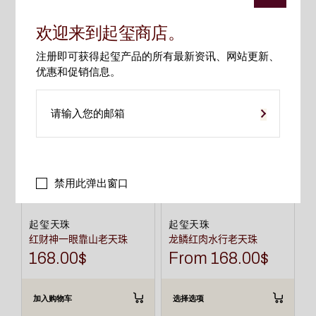
相关产品
欢迎来到起玺商店。
注册即可获得起玺产品的所有最新资讯、网站更新、
本
优惠和促销信息。
产
品
有
多
种
变
体。
可
在
产
品
禁用此弹出窗口
页
面
上
选
起玺天珠
起玺天珠
择
红财神一眼靠山老天珠
龙鳞红肉水行老天珠
这
些
168.00
$
From
168.00
$
选
项
加入购物车
选择选项