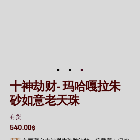
十神劫财- 玛哈嘎拉朱
砂如意老天珠
有货
540.00
$