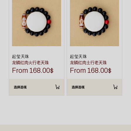
有
有
多
多
种
种
变
变
体。
体。
可
可
在
在
产
产
品
品
页
页
面
面
上
上
选
选
起玺天珠
起玺天珠
择
择
龙鳞红肉火行老天珠
龙鳞红肉土行老天珠
这
这
些
些
From
168.00
$
From
168.00
$
选
选
项
项
选择选项
选择选项