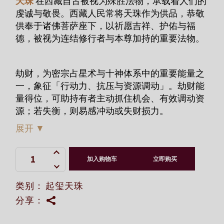
天珠
在西藏自古被视为殊胜法物，承载着人们的
虔诚与敬畏。西藏人民常将天珠作为供品，恭敬
供奉于诸佛菩萨座下，以祈愿吉祥、护佑与福
德，被视为连结修行者与本尊加持的重要法物。
劫财，为密宗占星术与十神体系中的重要能量之
一，象征「行动力、抗压与资源调动」。劫财能
量得位，可助持有者主动抓住机会、有效调动资
源；若失衡，则易感冲动或失财损力。
展开
▼
十神劫财- 玛哈嘎拉朱砂如意老天珠 quantity
加入购物车
立即购买
类别：
起玺天珠
分享：