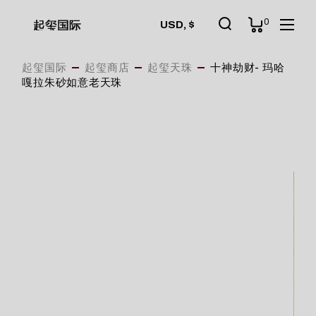
Skip
to
0
起玺国际
USD, $
the
content
起玺国际
起玺商店
起玺天珠
十神劫财- 玛哈
嘎拉朱砂如意老天珠