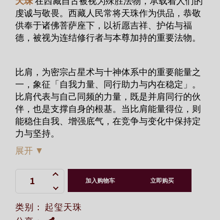
天珠
在西藏自古被视为殊胜法物，承载着人们的
虔诚与敬畏。西藏人民常将天珠作为供品，恭敬
供奉于诸佛菩萨座下，以祈愿吉祥、护佑与福
德，被视为连结修行者与本尊加持的重要法物。
比肩，为密宗占星术与十神体系中的重要能量之
一，象征「自我力量、同行助力与内在稳定」。
比肩代表与自己同频的力量，既是并肩同行的伙
伴，也是支撑自身的根基。当比肩能量得位，则
能稳住自我、增强底气，在竞争与变化中保持定
力与坚持。
展开
▼
十神比肩- 金刚亥母朱砂星辰老天珠 quantity
加入购物车
立即购买
类别：
起玺天珠