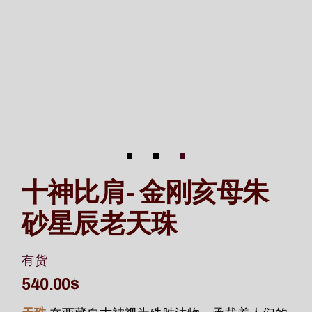
十神比肩- 金刚亥母朱
砂星辰老天珠
有货
540.00
$