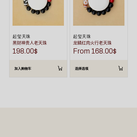
可
在
产
品
页
面
上
选
起玺天珠
起玺天珠
择
黑财神贵人老天珠
龙鳞红肉火行老天珠
这
些
198.00
$
From
168.00
$
选
项
加入购物车
选择选项