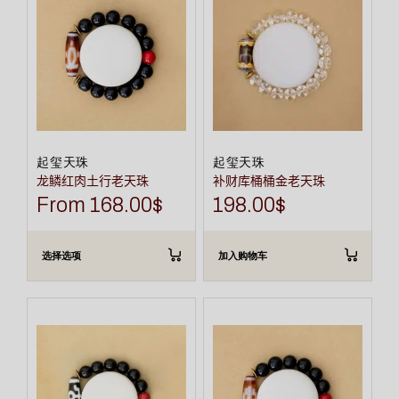
有
多
种
变
体。
可
在
产
品
页
面
上
选
起玺天珠
起玺天珠
择
龙鳞红肉土行老天珠
补财库桶桶金老天珠
这
些
From
168.00
$
198.00
$
选
项
选择选项
加入购物车
本
产
品
有
多
种
变
体。