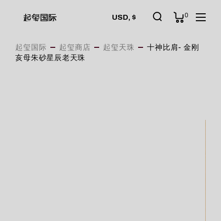
Skip
to
0
起玺国际
USD, $
the
content
起玺国际
起玺商店
起玺天珠
十神比肩- 金刚
亥母朱砂星辰老天珠