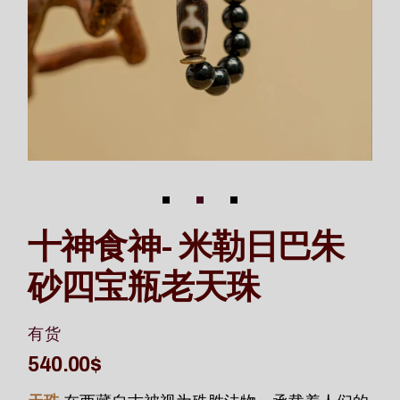
十神食神- 米勒日巴朱
砂四宝瓶老天珠
有货
540.00
$