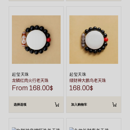
本
产
品
有
多
种
变
体。
可
在
产
品
页
面
上
选
起玺天珠
起玺天珠
择
龙鳞红肉火行老天珠
绿财神大鹏鸟老天珠
这
些
From
168.00
$
168.00
$
选
项
选择选项
加入购物车