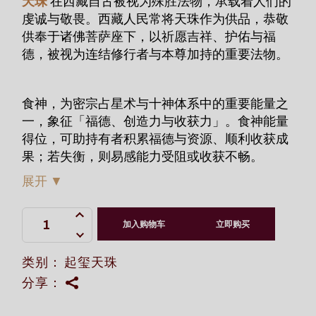
天珠
在西藏自古被视为殊胜法物，承载着人们的
虔诚与敬畏。西藏人民常将天珠作为供品，恭敬
供奉于诸佛菩萨座下，以祈愿吉祥、护佑与福
德，被视为连结修行者与本尊加持的重要法物。
食神，为密宗占星术与十神体系中的重要能量之
一，象征「福德、创造力与收获力」。食神能量
得位，可助持有者积累福德与资源、顺利收获成
果；若失衡，则易感能力受阻或收获不畅。
展开
▼
十神食神- 米勒日巴朱砂四宝瓶老天珠 quantity
加入购物车
立即购买
类别：
起玺天珠
分享：