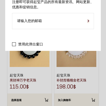
注册即可获得起玺产品的所有最新资讯、网站更新、
相关产品
优惠和促销信息。
本
产
品
有
多
种
变
禁用此弹出窗口
体。
可
在
产
品
页
面
上
选
起玺天珠
起玺天珠
择
黑财神万字老天珠
补财库桶桶金老天珠
这
些
115.00
$
198.00
$
选
项
选择选项
加入购物车