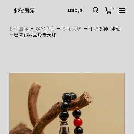
Skip
to
0
起玺国际
USD, $
the
content
起玺国际
起玺商店
起玺天珠
十神食神- 米勒
日巴朱砂四宝瓶老天珠