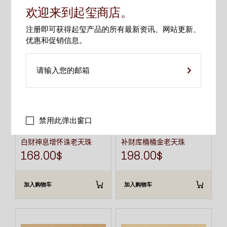
欢迎来到起玺商店。
注册即可获得起玺产品的所有最新资讯、网站更新、
优惠和促销信息。
禁用此弹出窗口
起玺天珠
起玺天珠
白财神息增怀诛老天珠
补财库桶桶金老天珠
168.00
$
198.00
$
加入购物车
加入购物车