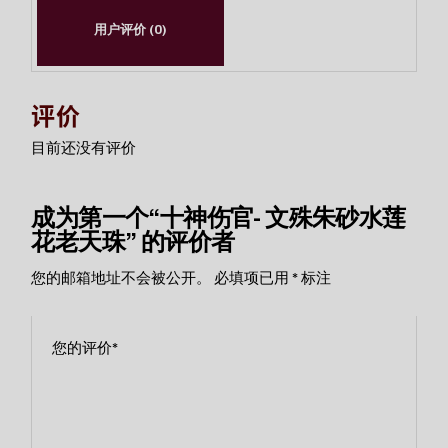
用户评价 (0)
评价
目前还没有评价
成为第一个“十神伤官- 文殊朱砂水莲
花老天珠” 的评价者
您的邮箱地址不会被公开。
必填项已用
*
标注