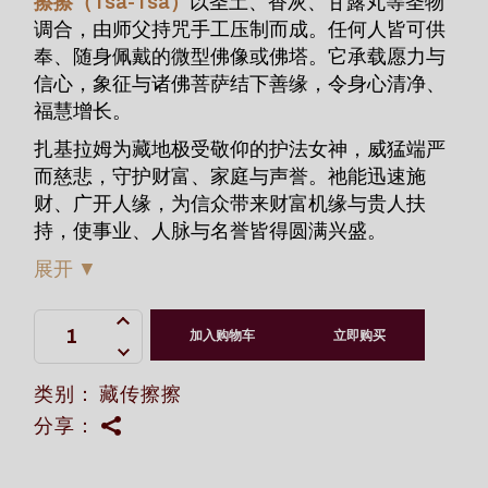
擦擦（Tsa-Tsa）
以圣土、香灰、甘露丸等圣物
调合，由师父持咒手工压制而成。任何人皆可供
奉、随身佩戴的微型佛像或佛塔。它承载愿力与
信心，象征与诸佛菩萨结下善缘，令身心清净、
福慧增长。
扎基拉姆为藏地极受敬仰的护法女神，威猛端严
而慈悲，守护财富、家庭与声誉。祂能迅速施
财、广开人缘，为信众带来财富机缘与贵人扶
持，使事业、人脉与名誉皆得圆满兴盛。
展开
▼
扎基拉姆前世今生擦擦 特别版 quantity
加入购物车
立即购买
类别：
藏传擦擦
分享：