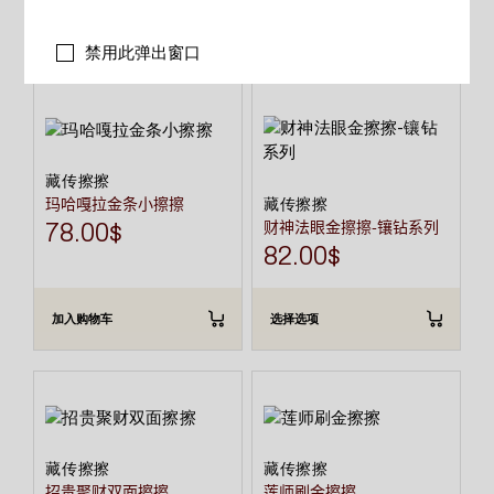
相关产品
禁用此弹出窗口
本
产
品
有
多
种
藏传擦擦
变
玛哈嘎拉金条小擦擦
藏传擦擦
体。
可
财神法眼金擦擦-镶钻系列
78.00
$
在
82.00
$
产
品
页
面
加入购物车
选择选项
上
选
择
这
些
选
项
藏传擦擦
藏传擦擦
招贵聚财双面擦擦
莲师刷金擦擦