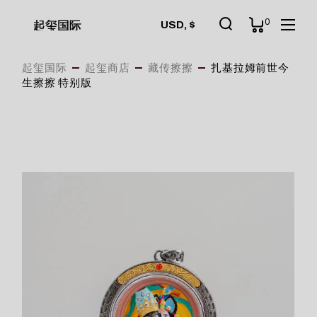
Skip
to
0
起玺国际
USD, $
the
content
起玺国际
起玺商店
藏传擦擦
扎基拉姆前世今
生擦擦 特别版