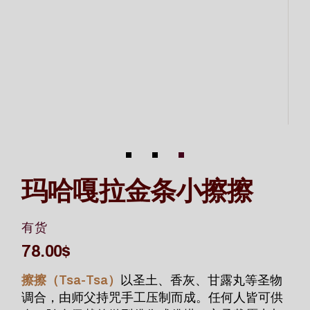
玛哈嘎拉金条小擦擦
有货
78.00
$
擦擦（Tsa-Tsa）
以圣土、香灰、甘露丸等圣物
调合，由师父持咒手工压制而成。任何人皆可供