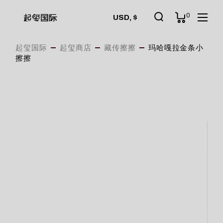
Skip
to
0
起玺国际
USD, $
the
content
起玺国际
起玺商店
藏传擦擦
玛哈嘎拉金条小
擦擦