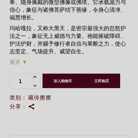
奉、随身佩戴的微型佛像或佛塔。它承载愿力与
信心，象征与诸佛菩萨结下善缘，令身心清净、
福慧增长。
玛哈嘎拉，又称大黑天，是密宗最强大的忿怒护
法之一，象征无上威德与力量。祂能摧破障碍、
护法护财，并赐予修行者自信与果断之力，使心
志坚定、气场提升、威望自生。
展开
▼
玛哈嘎拉金条小擦擦 quantity
加入购物车
立即购买
类别：
藏传擦擦
分享：