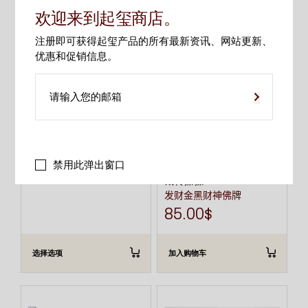
欢迎来到起玺商店。
本
产
注册即可获得起玺产品的所有最新资讯、网站更新、
品
有
优惠和促销信息。
多
种
变
藏传擦擦
体。
可
财神法眼金擦擦-镶钻系列
在
82.00
$
产
品
页
面
禁用此弹出窗口
上
选
藏传擦擦
择
发财金黑财神佛牌
这
些
85.00
$
选
项
选择选项
加入购物车