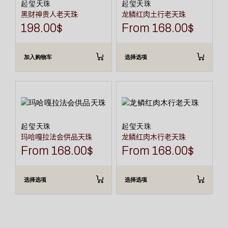
种
起玺天珠
起玺天珠
变
黑财神贵人老天珠
龙鳞红肉土行老天珠
体。
可
198.00
$
From
168.00
$
在
产
品
页
加入购物车
选择选项
面
上
选
择
本
本
这
产
产
些
品
品
选
有
有
项
多
多
种
种
起玺天珠
起玺天珠
变
变
玛哈嘎拉法会供品天珠
龙鳞红肉木行老天珠
体。
体。
可
可
From
168.00
$
From
168.00
$
在
在
产
产
品
品
页
页
选择选项
选择选项
面
面
上
上
选
选
择
择
这
这
些
些