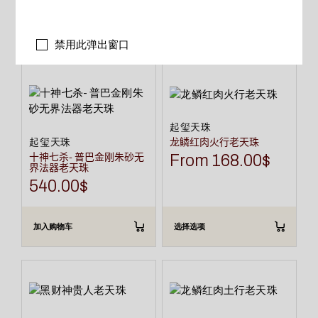
相关产品
禁用此弹出窗口
本
产
品
有
多
种
起玺天珠
变
龙鳞红肉火行老天珠
起玺天珠
体。
可
十神七杀- 普巴金刚朱砂无
From
168.00
$
在
界法器老天珠
产
540.00
$
品
页
面
上
加入购物车
选择选项
选
择
这
些
本
选
产
项
品
有
多