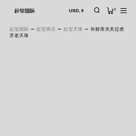
Skip
to
0
起玺国际
USD, $
the
content
起玺国际
起玺商店
起玺天珠
补财库关关过虎
牙老天珠