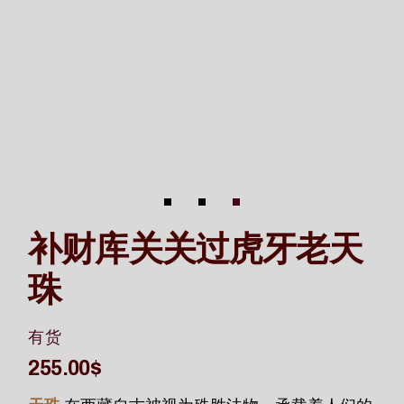
补财库关关过虎牙老天
珠
有货
255.00
$