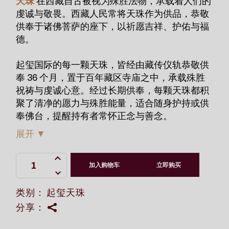
天珠
在西藏自古被视为殊胜法物，承载着人们的
虔诚与敬畏。西藏人民常将天珠作为供品，恭敬
供奉于诸佛菩萨的座下，以祈愿吉祥、护佑与福
德。
起玺国际的每一颗天珠，皆经由藏传仪轨恭敬供
奉 36 个月，置于百年藏区寺庙之中，承载殊胜
祝祷与虔诚心意。经过长期供奉，每颗天珠都积
聚了清净的愿力与殊胜能量，适合随身护持或供
奉佛台，提醒持有者常怀正念与善念。
展开
▼
补财库关关过虎牙老天珠 quantity
加入购物车
立即购买
类别：
起玺天珠
分享：