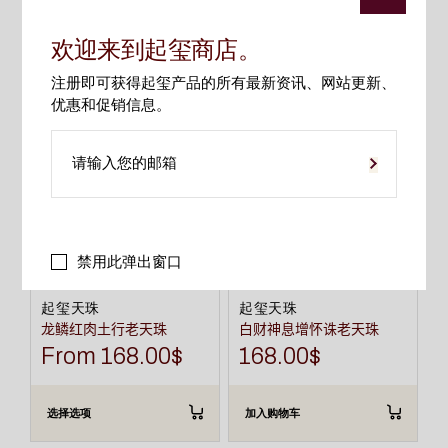
相关产品
欢迎来到起玺商店。
本
注册即可获得起玺产品的所有最新资讯、网站更新、
产
优惠和促销信息。
品
有
多
种
变
体。
可
在
产
品
页
禁用此弹出窗口
面
上
选
起玺天珠
起玺天珠
择
龙鳞红肉土行老天珠
白财神息增怀诛老天珠
这
些
From
168.00
$
168.00
$
选
项
选择选项
加入购物车