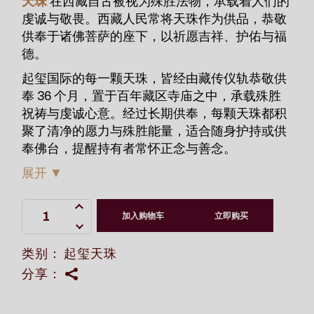
天珠
在西藏自古被视为殊胜法物，承载着人们的
虔诚与敬畏。西藏人民常将天珠作为供品，恭敬
供奉于诸佛菩萨的座下，以祈愿吉祥、护佑与福
德。
起玺国际的每一颗天珠，皆经由藏传仪轨恭敬供
奉 36 个月，置于百年藏区寺庙之中，承载殊胜
祝祷与虔诚心意。经过长期供奉，每颗天珠都积
聚了清净的愿力与殊胜能量，适合随身护持或供
奉佛台，提醒持有者常怀正念与善念。
展开
▼
补财库步步升三眼老天珠 quantity
加入购物车
立即购买
类别：
起玺天珠
分享：