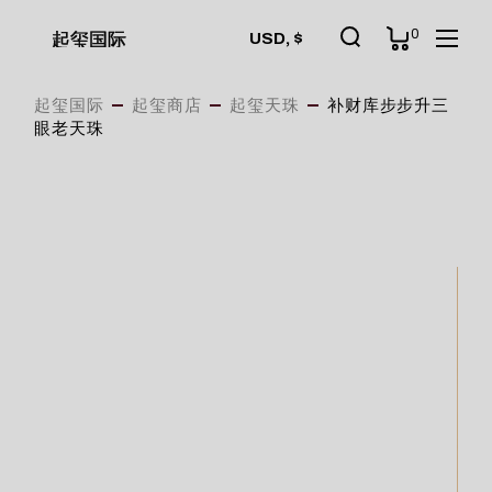
Skip
to
0
起玺国际
USD, $
the
content
起玺国际
起玺商店
起玺天珠
补财库步步升三
眼老天珠