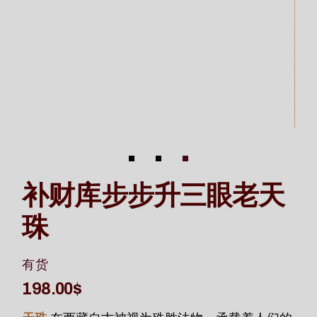
补财库步步升三眼老天
珠
有货
198.00
$