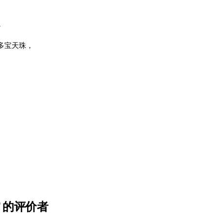
，
是多宝天珠，
。
 的评价者