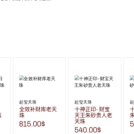
起玺天珠
起玺天珠
全效补财库老天
十神正印- 财宝
瓶
珠
天王朱砂贵人老
天珠
815.00
$
5
540.00
$