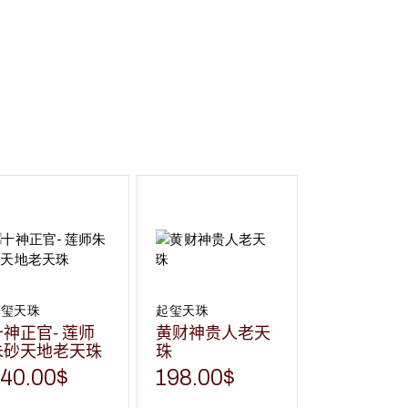
起玺天珠
起玺天珠
十神正官- 莲师
黄财神贵人老天
朱砂天地老天珠
珠
40.00
$
198.00
$