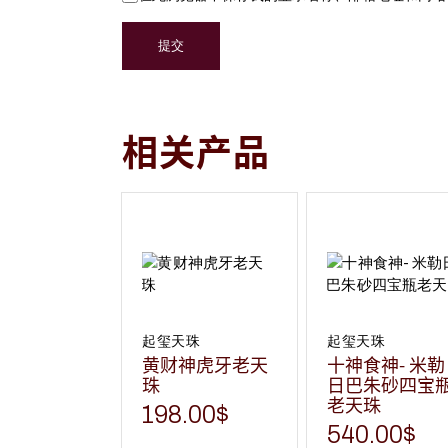
提交
相关产品
起玺天珠
起玺天珠
黄财神虎牙老天
十神食神- 米勒
珠
日巴朱砂四宝
老天珠
198.00
$
540.00
$