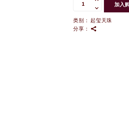
加入
类别：
起玺天珠
分享：
，