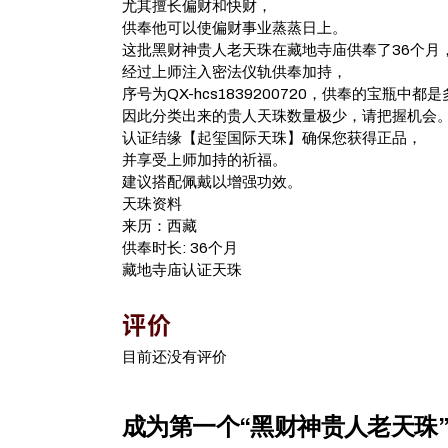
尤其擅长偏财和快财，
供奉他可以使偏财事业蒸蒸日上。
这批黑财神贵人老天珠在藏地寺庙供奉了36个月
经过上师注入密法仪轨供奉加持，
序号为QX-hcs1839200720，供奉的宝瓶中都
因此分类出来的贵人天珠数量极少，请把握机会
认证结缘【起玺国际天珠】确保您获得正品，
并享受上师加持的祈福。
建议搭配佩戴以增强功效。
天珠资料
来历：西藏
供奉时长: 36个月
藏地寺庙认证天珠
评价
目前还没有评价
成为第一个“黑财神贵人老天珠”