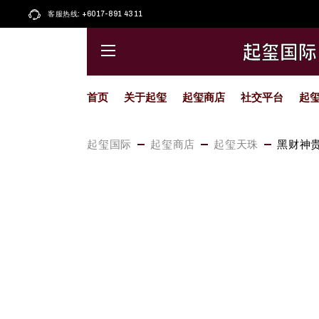
Skip
to
客服热线: +6017-891 4311
起玺大唐卡
Facebook
the
content
起玺小唐卡
小红书
起玺国际
起玺圣物
Whatsapp
藏传擦擦
Instagram
首页
关于起玺
起玺商店
社交平台
起
起玺天珠
Youtube
喜马拉雅
精选颂钵
起玺大唐卡
Facebook
起玺国际
起玺商店
起玺天珠
黑财神
精选佛像
起玺小唐卡
小红书
起玺琉璃
起玺圣物
Whatsapp
藏传擦擦
Instagram
起玺天珠
Youtube
喜马拉雅
精选颂钵
精选佛像
起玺琉璃