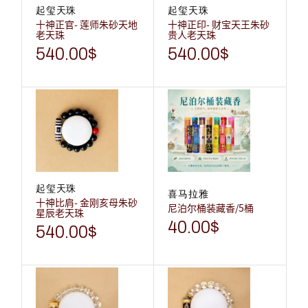
起玺天珠
起玺天珠
十神正官- 莲师朱砂天地
十神正印- 财宝天王朱砂
老天珠
贵人老天珠
540.00
$
540.00
$
起玺天珠
喜马拉雅
十神比肩- 金刚亥母朱砂
尼泊尔桶装藏香/5桶
星辰老天珠
40.00
$
540.00
$