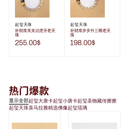
起玺天珠
起玺天珠
补财库关关过虎牙老天
补财库步步升三眼老天
珠
珠
255.00
$
198.00
$
热门爆款
显示全部
起玺大唐卡
起玺小唐卡
起玺圣物
藏传擦擦
起玺天珠
喜马拉雅
精选佛像
起玺琉璃