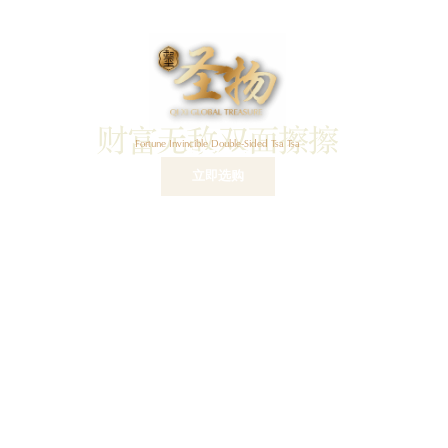
财富无敌双面擦擦
Fortune Invincible Double-Sided Tsa Tsa
$
540
立即选购