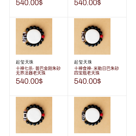
540.00
$
540.00
$
起玺天珠
起玺天珠
十神七杀- 普巴金刚朱砂
十神食神- 米勒日巴朱砂
无界法器老天珠
四宝瓶老天珠
540.00
$
540.00
$