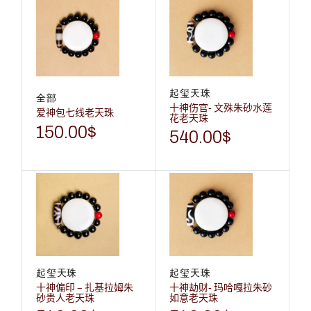
起玺天珠
全部
十神伤官- 文殊朱砂水莲
爱神包七线老天珠
花老天珠
150.00
$
540.00
$
起玺天珠
起玺天珠
十神偏印 – 扎基拉姆朱
十神劫财- 玛哈嘎拉朱砂
砂贵人老天珠
如意老天珠