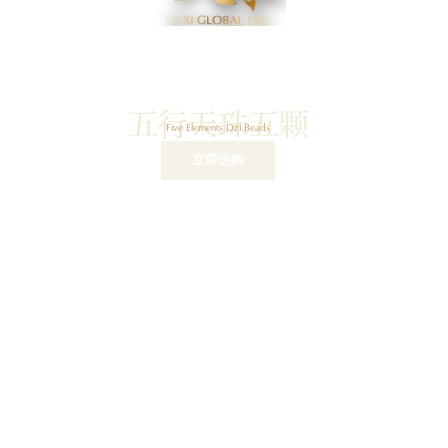
五行天珠五颗
Five Elements Dzi Beads
$
168
立即选购