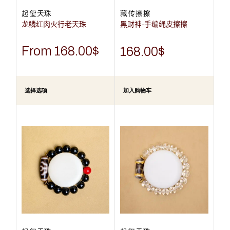
起玺天珠
藏传擦擦
龙鳞红肉火行老天珠
黑财神-手编绳皮擦擦
From
168.00
$
168.00
$
选择选项
加入购物车