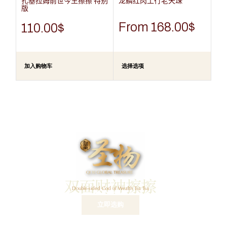
扎基拉姆前世今生擦擦 特别
龙鳞红肉土行老天珠
版
From
168.00
$
110.00
$
加入购物车
选择选项
双面财神擦擦
Double-sided God of Wealth Tsa Tsa
$
398
立即选购