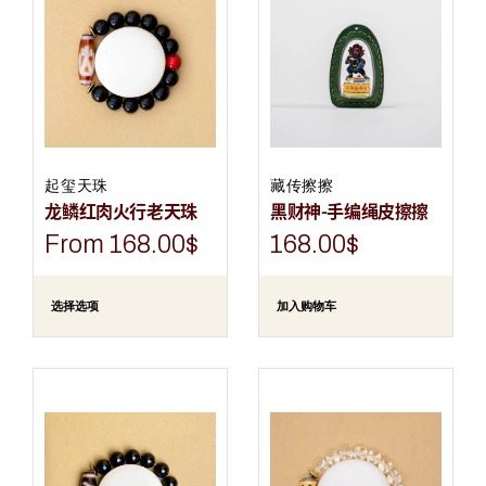
起玺天珠
藏传擦擦
龙鳞红肉火行老天珠
黑财神-手编绳皮擦擦
From
168.00
$
168.00
$
选择选项
加入购物车