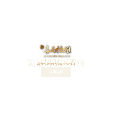
能量招财沉香油
Wealth-Attracting Agarwood Oil
$
180
立即选购