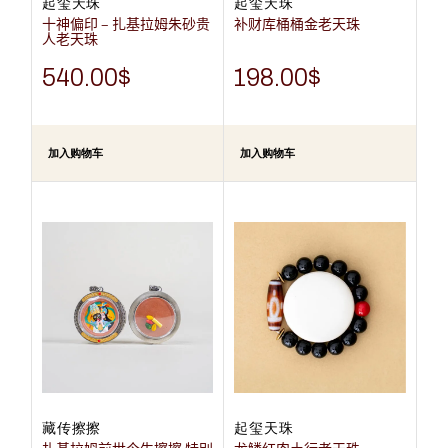
起玺天珠
起玺天珠
十神偏印 – 扎基拉姆朱砂贵
补财库桶桶金老天珠
人老天珠
540.00
$
198.00
$
加入购物车
加入购物车
藏传擦擦
起玺天珠