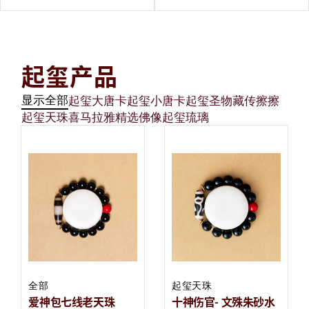
起玺产品
显示全部
起玺大唐卡
起玺小唐卡
起玺圣物
藏传擦擦
起玺天珠
喜马拉雅
精选佛像
起玺琉璃
全部
起玺天珠
爱神包七线老天珠
十神伤官- 文殊朱砂水