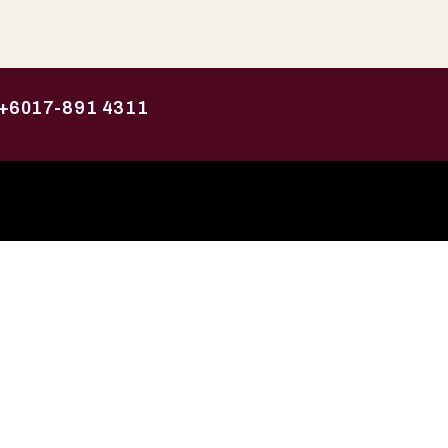
+6017-891 4311