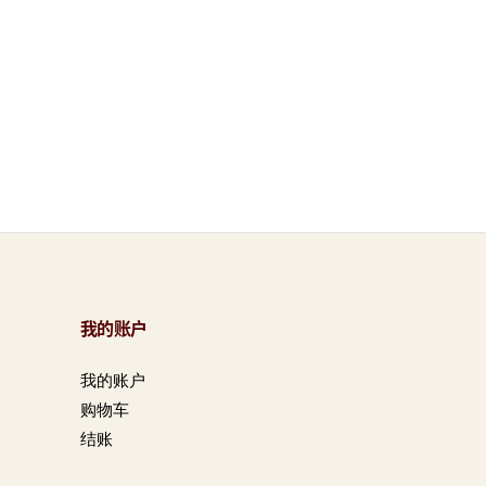
我的账户
我的账户
购物车
结账