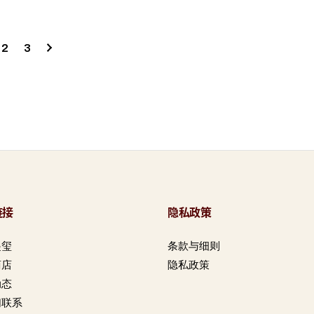
2
3
链接
隐私政策
起玺
条款与细则
商店
隐私政策
动态
们联系