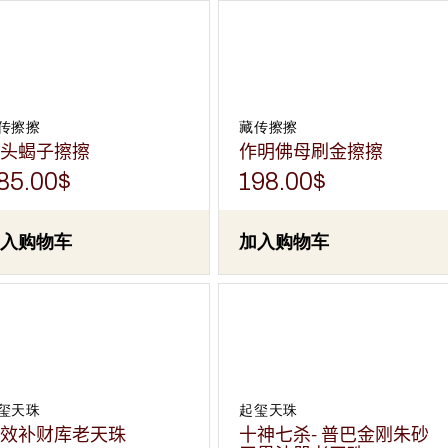
传擦擦
藏传擦擦
头蝎子擦擦
作明佛母刷金擦擦
85.00
$
198.00
$
入购物车
加入购物车
玺天珠
起玺天珠
效补财库老天珠
十神七杀- 普巴金刚朱砂