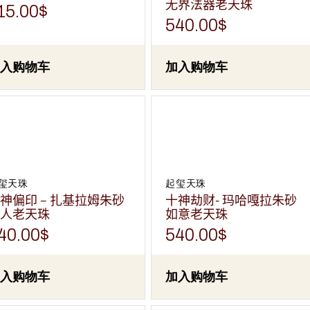
无界法器老天珠
15.00
$
540.00
$
入购物车
加入购物车
玺天珠
起玺天珠
神偏印 – 扎基拉姆朱砂
十神劫财- 玛哈嘎拉朱砂
人老天珠
如意老天珠
40.00
$
540.00
$
入购物车
加入购物车