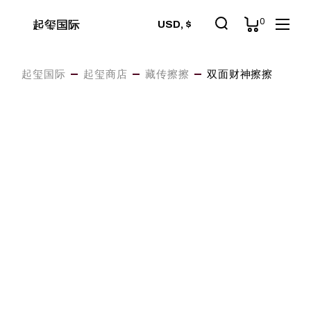
Skip
to
0
起玺国际
USD, $
the
content
起玺国际
起玺商店
藏传擦擦
双面财神擦擦