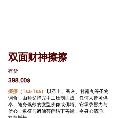
双面财神擦擦
有货
398.00
$
擦擦（Tsa-Tsa）
以圣土、香灰、甘露丸等圣物
调合，由师父持咒手工压制而成。任何人皆可供
奉、随身佩戴的微型佛像或佛塔。它承载愿力与
信心，象征与诸佛菩萨结下善缘，令身心清净、
福慧增长。