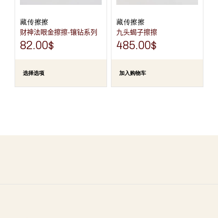
面
上
选
藏传擦擦
藏传擦擦
择
财神法眼金擦擦-镶钻系列
九头蝎子擦擦
这
些
82.00
$
485.00
$
选
项
选择选项
加入购物车