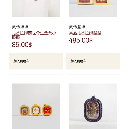
藏传擦擦
藏传擦擦
扎基拉姆前世今生金条小
高品扎基拉姆擦擦
擦擦
485.00
$
85.00
$
加入购物车
加入购物车
本
产
品
有
多
种
变
体。
可
在
产
品
页