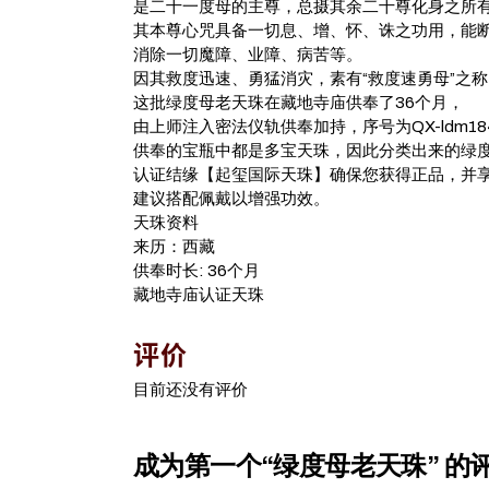
是二十一度母的主尊，总摄其余二十尊化身之所
其本尊心咒具备一切息、增、怀、诛之功用，能
消除一切魔障、业障、病苦等。
因其救度迅速、勇猛消灾，素有“救度速勇母”之称
这批绿度母老天珠在藏地寺庙供奉了36个月，
由上师注入密法仪轨供奉加持，序号为QX-ldm184
供奉的宝瓶中都是多宝天珠，因此分类出来的绿
认证结缘【起玺国际天珠】确保您获得正品，并
建议搭配佩戴以增强功效。
天珠资料
来历：西藏
供奉时长: 36个月
藏地寺庙认证天珠
评价
目前还没有评价
成为第一个“绿度母老天珠” 的