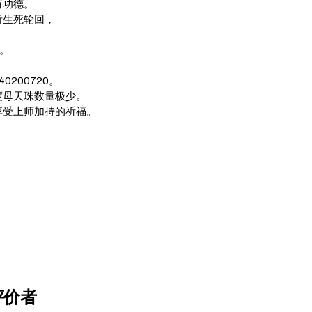
有功德。
断生死轮回，
。
0200720。
度母天珠数量极少。
享受上师加持的祈福。
评价者