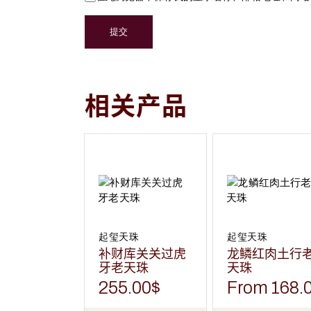
提交
相关产品
本
产
品
有
多
种
变
体。
可
在
起玺天珠
起玺天珠
产
补财库关关过虎
龙鳞红肉土行
品
页
牙老天珠
天珠
面
上
255.00
$
From
168.
选
择