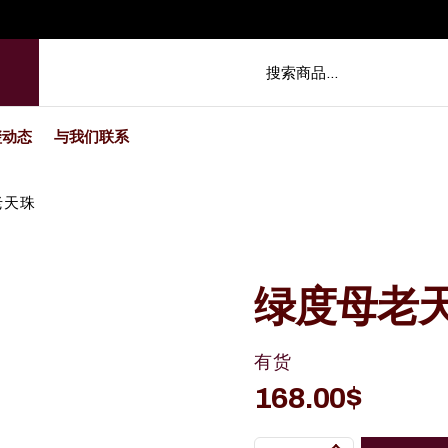
玺动态
与我们联系
老天珠
绿度母老
有货
168.00
$
绿度母老天珠 quantity