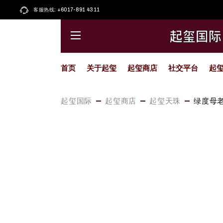
Skip
to
客服热线: +6017-891 4311
起玺大唐卡
Facebook
the
content
起玺小唐卡
小红书
起玺国际
起玺圣物
Whatsapp
藏传擦擦
Instagram
首页
关于起玺
起玺商店
社交平台
起
起玺天珠
Youtube
喜马拉雅
精选颂钵
起玺大唐卡
Facebook
起玺国际
起玺商店
起玺天珠
绿度母
精选佛像
起玺小唐卡
小红书
起玺琉璃
起玺圣物
Whatsapp
藏传擦擦
Instagram
起玺天珠
Youtube
喜马拉雅
精选颂钵
精选佛像
起玺琉璃