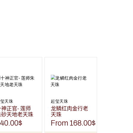
本
产
品
有
多
种
变
体。
可
在
起玺天珠
起玺天珠
产
十神正官- 莲师
龙鳞红肉金行老
品
页
朱砂天地老天珠
天珠
面
上
40.00
$
From
168.00
$
选
择