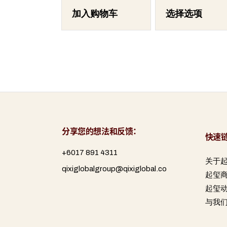
这
些
加入购物车
选择选项
选
项
分享您的想法和反馈：
快速
+6017 891 4311
关于
qixiglobalgroup@qixiglobal.co
起玺
起玺
与我