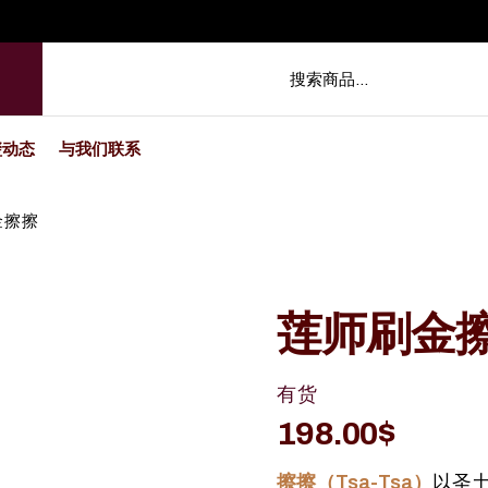
玺动态
与我们联系
金擦擦
莲师刷金
有货
198.00
$
擦擦（Tsa-Tsa）
以圣