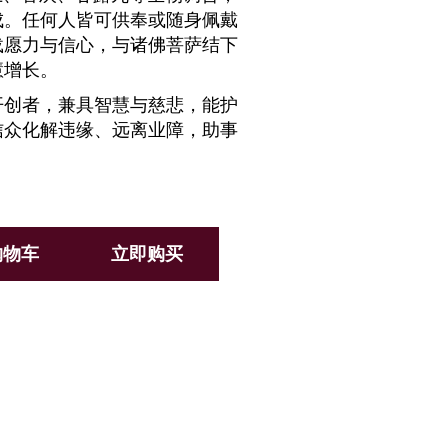
成。任何人皆可供奉或随身佩戴
载愿力与信心，与诸佛菩萨结下
慧增长。
开创者，兼具智慧与慈悲，能护
信众化解违缘、远离业障，助事
购物车
立即购买