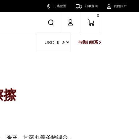
门店位置
订单查询
我的账户
0
与我们联系
擦擦
土、香灰、甘露丸等圣物调合，