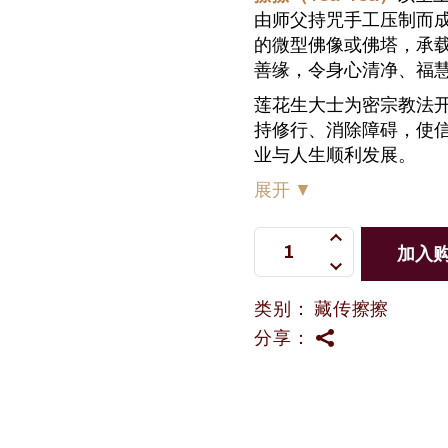
由师父持咒手工压制而
的微型佛像或佛塔，承
善缘，令身心清净、福
莲花生大士为密宗教法
持修行、消除障碍，使
业与人生顺利发展。
展开
▼
莲师刷金擦擦 quantity
加入
类别：
藏传擦擦
分享：