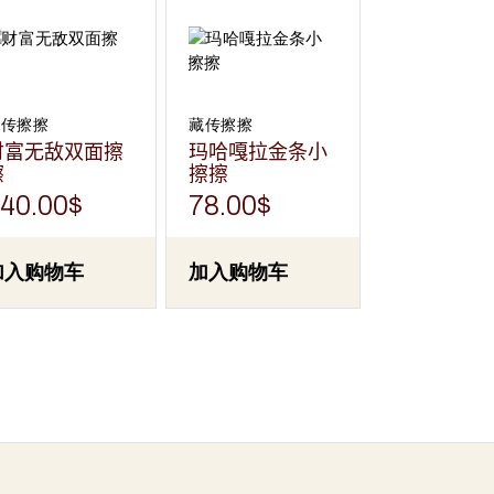
藏传擦擦
藏传擦擦
财富无敌双面擦
玛哈嘎拉金条小
擦
擦擦
40.00
$
78.00
$
加入购物车
加入购物车