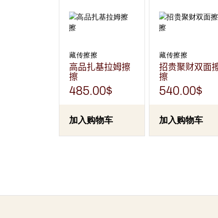
藏传擦擦
藏传擦擦
高品扎基拉姆擦
招贵聚财双面
擦
擦
485.00
$
540.00
$
加入购物车
加入购物车