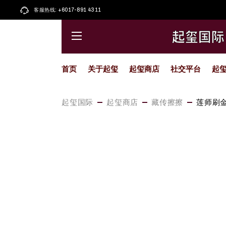
Skip
to
客服热线: +6017-891 4311
起玺大唐卡
Facebook
the
content
起玺小唐卡
小红书
起玺国际
起玺圣物
Whatsapp
藏传擦擦
Instagram
首页
关于起玺
起玺商店
社交平台
起
起玺天珠
Youtube
喜马拉雅
精选颂钵
起玺大唐卡
Facebook
起玺国际
起玺商店
藏传擦擦
莲师刷
精选佛像
起玺小唐卡
小红书
起玺琉璃
起玺圣物
Whatsapp
藏传擦擦
Instagram
起玺天珠
Youtube
喜马拉雅
精选颂钵
精选佛像
起玺琉璃