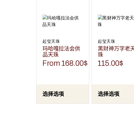
产
产
品
品
有
有
多
多
种
种
变
变
体。
体。
可
可
在
在
起玺天珠
起玺天珠
产
产
玛哈嘎拉法会供
黑财神万字老
品
品
页
页
品天珠
珠
面
面
上
上
From
168.00
$
115.00
$
选
选
择
择
这
这
些
些
选
选
项
项
选择选项
选择选项