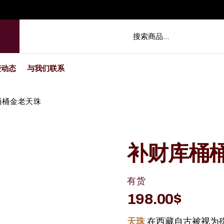
玺动态
与我们联系
桶桶金老天珠
补财库桶
有货
198.00
$
天珠
在西藏自古被视为