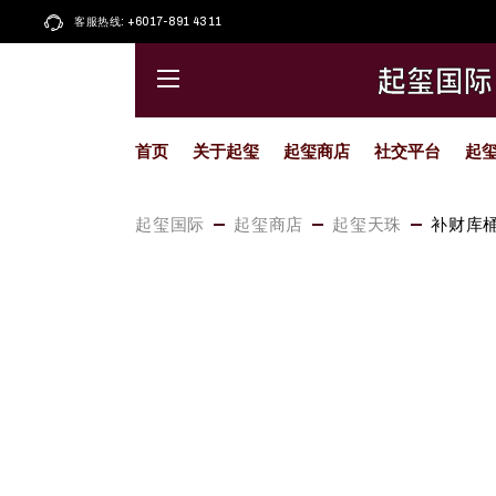
Skip
to
客服热线: +6017-891 4311
起玺大唐卡
Facebook
the
content
起玺小唐卡
小红书
起玺国际
起玺圣物
Whatsapp
藏传擦擦
Instagram
首页
关于起玺
起玺商店
社交平台
起
起玺天珠
Youtube
喜马拉雅
精选颂钵
起玺大唐卡
Facebook
起玺国际
起玺商店
起玺天珠
补财库
精选佛像
起玺小唐卡
小红书
起玺琉璃
起玺圣物
Whatsapp
藏传擦擦
Instagram
起玺天珠
Youtube
喜马拉雅
精选颂钵
精选佛像
起玺琉璃