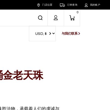
门店位置
订单查询
我的账户
0
与我们联系
桶金老天珠
殊胜法物，承载着人们的虔诚与