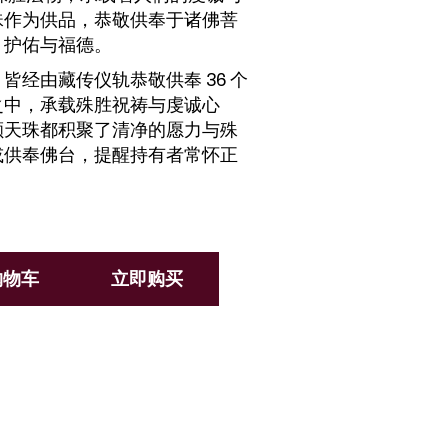
珠作为供品，恭敬供奉于诸佛菩
、护佑与福德。
皆经由藏传仪轨恭敬供奉 36 个
之中，承载殊胜祝祷与虔诚心
颗天珠都积聚了清净的愿力与殊
或供奉佛台，提醒持有者常怀正
购物车
立即购买