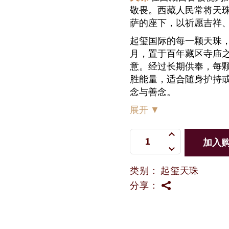
敬畏。西藏人民常将天
萨的座下，以祈愿吉祥
起玺国际的每一颗天珠，
月，置于百年藏区寺庙
意。经过长期供奉，每
胜能量，适合随身护持
念与善念。
展开
▼
补财库桶桶金老天珠 quantity
加入
类别：
起玺天珠
分享：