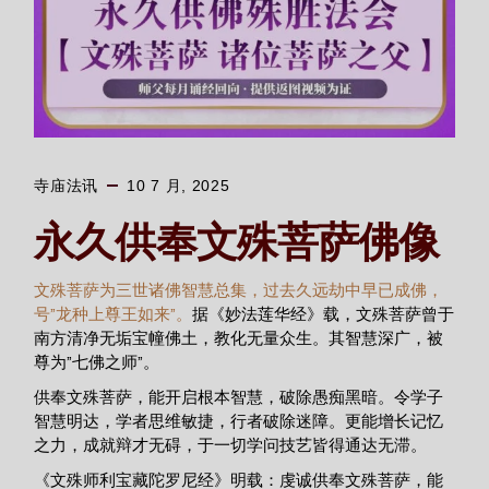
寺庙法讯
10 7 月, 2025
永久供奉文殊菩萨佛像
文殊菩萨为三世诸佛智慧总集，过去久远劫中早已成佛，
号”龙种上尊王如来”。
据《妙法莲华经》载，文殊菩萨曾于
南方清净无垢宝幢佛土，教化无量众生。其智慧深广，被
尊为”七佛之师”。
供奉文殊菩萨，能开启根本智慧，破除愚痴黑暗。令学子
智慧明达，学者思维敏捷，行者破除迷障。更能增长记忆
之力，成就辩才无碍，于一切学问技艺皆得通达无滞。
《文殊师利宝藏陀罗尼经》明载：虔诚供奉文殊菩萨，能