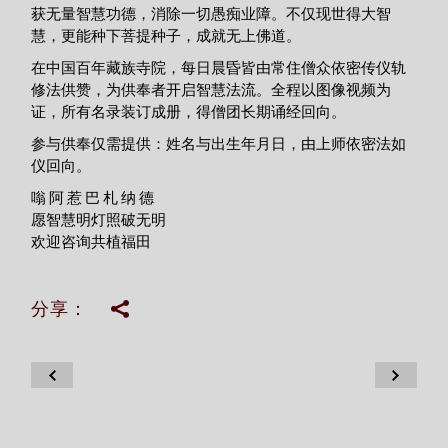
获无量智慧功德，消除一切愚痴业障。不仅现世得大智
慧，更能种下菩提种子，成就无上佛道。
在中国百年藏族寺院，每日晨昏皆由常住僧众依密传仪轨
修法供赞，为供奉者开启智慧法流。全程以图像视频为
证，所有名录装订成册，得僧团长期诵经回向。
参与供奉仅需提供：姓名与出生年月日，由上师依密法如
仪回向。
嗡 阿 惹 巴 札 纳 德
愿智慧明灯照破无明
欢迎咨询共植福田
分享：