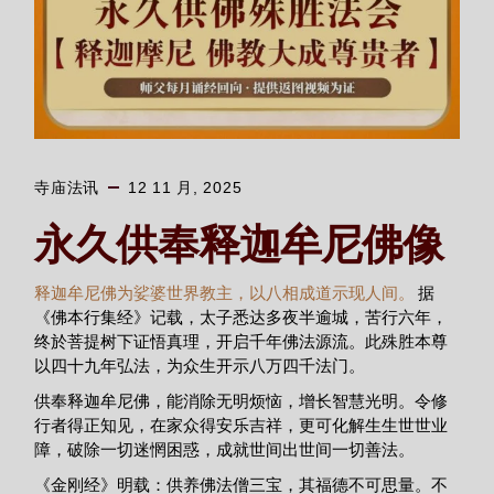
寺庙法讯
12 11 月, 2025
永久供奉释迦牟尼佛像
释迦牟尼佛为娑婆世界教主，以八相成道示现人间。
据
《佛本行集经》记载，太子悉达多夜半逾城，苦行六年，
终於菩提树下证悟真理，开启千年佛法源流。此殊胜本尊
以四十九年弘法，为众生开示八万四千法门。
供奉释迦牟尼佛，能消除无明烦恼，增长智慧光明。令修
行者得正知见，在家众得安乐吉祥，更可化解生生世世业
障，破除一切迷惘困惑，成就世间出世间一切善法。
《金刚经》明载：供养佛法僧三宝，其福德不可思量。不