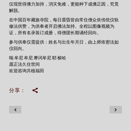
仅现世得佛力加持，消灾免难，更能种下成佛正因，究竟
解脱。
在中国百年藏族寺院，每日晨昏皆由常住僧众依传统仪轨
修法供赞，为供奉者开启佛法加持。全程以图像视频为
证，所有名录装订成册，得僧团长期诵经回向。
参与供奉仅需提供：姓名与出生年月日，由上师依密法如
仪回向。
嗡 牟尼 牟尼 摩诃牟尼 耶 梭哈
愿正法久住世间
欢迎咨询共植福田
分享：