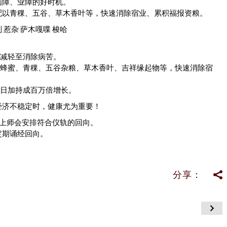
病障、业障的好时机。
配以青稞、五谷、草木香叶等，快速消除宿业、累积福报资粮。
 惹杂 萨木嘎喋 梭哈
速减轻至消除病苦。
、蜂蜜、青稞、五谷杂粮、草木香叶、吉祥缘起物等，快速消除宿
佛日加持成百万倍增长。
经济不稳定时，健康尤为重要！
，上师会安排符合仪轨的回向。
定期诵经回向。
分享：