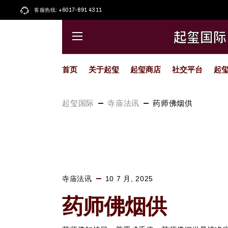
Skip
to
客服热线: +6017-891 4311
起玺大唐卡
Facebook
the
content
起玺小唐卡
小红书
起玺国际
起玺圣物
Whatsapp
藏传擦擦
Instagram
首页
关于起玺
起玺商店
社交平台
起
起玺天珠
Youtube
喜马拉雅
精选颂钵
起玺大唐卡
Facebook
起玺国际
寺庙法讯
药师佛烟供
精选佛像
起玺小唐卡
小红书
起玺琉璃
起玺圣物
Whatsapp
藏传擦擦
Instagram
起玺天珠
Youtube
喜马拉雅
寺庙法讯
10 7 月, 2025
精选颂钵
精选佛像
药师佛烟供
起玺琉璃