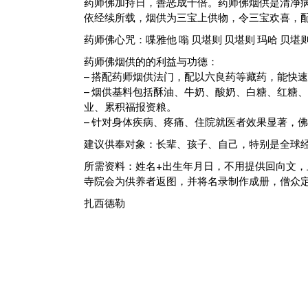
药师佛加持日，善恶成千倍。药师佛烟供是清净
依经续所载，烟供为三宝上供物，令三宝欢喜，
药师佛心咒：喋雅他 嗡 贝堪则 贝堪则 玛哈 贝堪则
药师佛烟供的的利益与功德：
– 搭配药师烟供法门，配以六良药等藏药，能快
– 烟供基料包括酥油、牛奶、酸奶、白糖、红糖
业、累积福报资粮。
– 针对身体疾病、疼痛、住院就医者效果显著，
建议供奉对象：长辈、孩子、自己，特别是全球
所需资料：姓名+出生年月日，不用提供回向文
寺院会为供养者返图，并将名录制作成册，僧众
扎西德勒